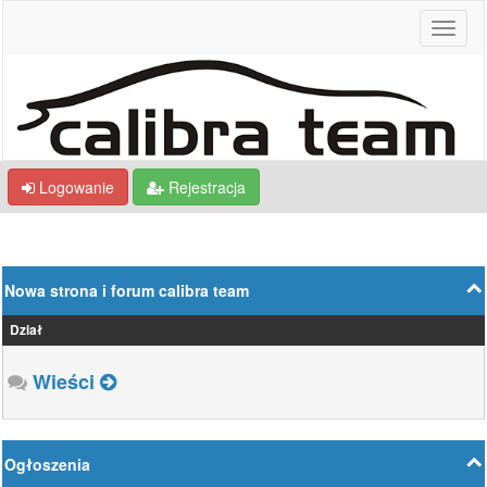
Logowanie
Rejestracja
Nowa strona i forum calibra team
Dział
Wieści
Ogłoszenia