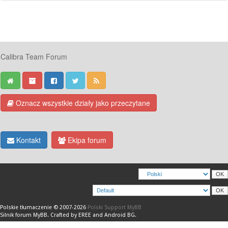
Calibra Team Forum
Oznacz wszystkie działy jako przeczytane
Kontakt
Ekipa forum
Polskie tłumaczenie © 2007-2026
Polski Support MyBB
Silnik forum
MyBB
.
Crafted by EREE
and
Android BG
.