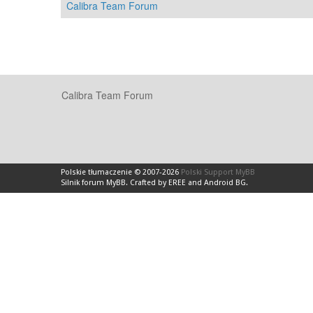
Calibra Team Forum
Calibra Team Forum
Polskie tłumaczenie © 2007-2026
Polski Support MyBB
Silnik forum
MyBB
.
Crafted by EREE
and
Android BG
.