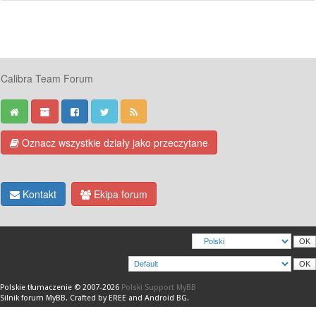
Calibra Team Forum
Oznacz wszystkie działy jako przeczytane
Kontakt
Ekipa forum
Polskie tłumaczenie © 2007-2026
Polski Support MyBB
Silnik forum
MyBB
.
Crafted by EREE
and
Android BG
.