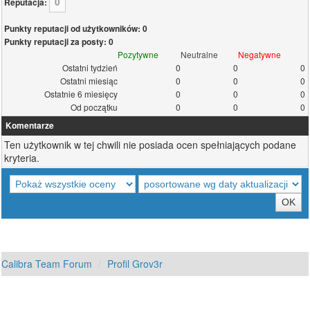
0
Reputacja:
Punkty reputacji od użytkowników: 0
Punkty reputacji za posty: 0
Pozytywne
Neutralne
Negatywne
Ostatni tydzień
0
0
0
Ostatni miesiąc
0
0
0
Ostatnie 6 miesięcy
0
0
0
Od początku
0
0
0
Komentarze
Ten użytkownik w tej chwili nie posiada ocen spełniających podane
kryteria.
Calibra Team Forum
Profil Grov3r