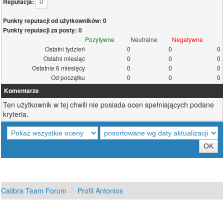
0
Reputacja:
Punkty reputacji od użytkowników: 0
Punkty reputacji za posty: 0
Pozytywne
Neutralne
Negatywne
Ostatni tydzień
0
0
0
Ostatni miesiąc
0
0
0
Ostatnie 6 miesięcy
0
0
0
Od początku
0
0
0
Komentarze
Ten użytkownik w tej chwili nie posiada ocen spełniających podane
kryteria.
Calibra Team Forum
Profil Antonios