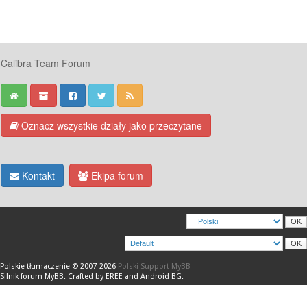
Calibra Team Forum
Oznacz wszystkie działy jako przeczytane
Kontakt
Ekipa forum
Polskie tłumaczenie © 2007-2026
Polski Support MyBB
Silnik forum
MyBB
.
Crafted by EREE
and
Android BG
.