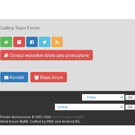
Calibra Team Forum
Oznacz wszystkie działy jako przeczytane
Kontakt
Ekipa forum
Polskie tłumaczenie © 2007-2026
Polski Support MyBB
Silnik forum
MyBB
.
Crafted by EREE
and
Android BG
.