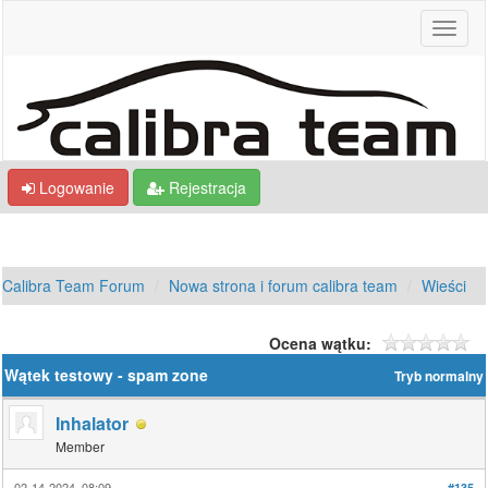
Logowanie
Rejestracja
Calibra Team Forum
Nowa strona i forum calibra team
Wieści
Ocena wątku:
Wątek testowy - spam zone
Tryb normalny
Inhalator
Member
02-14-2024, 08:09
#135