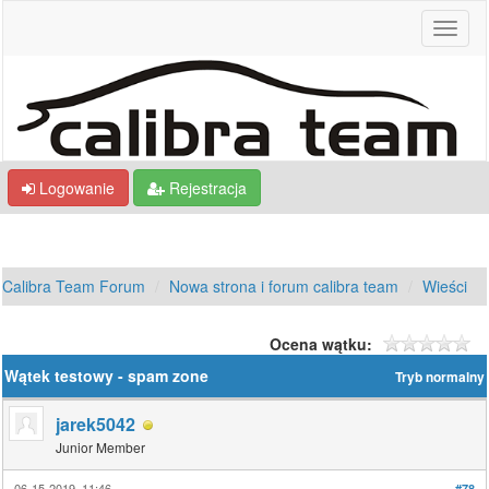
Logowanie
Rejestracja
Calibra Team Forum
Nowa strona i forum calibra team
Wieści
Ocena wątku:
Wątek testowy - spam zone
Tryb normalny
jarek5042
Junior Member
06-15-2019, 11:46
#78