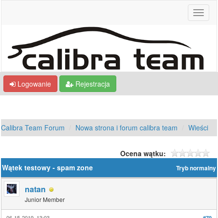
Logowanie
Rejestracja
Calibra Team Forum
Nowa strona i forum calibra team
Wieści
Ocena wątku:
Wątek testowy - spam zone
Tryb normalny
natan
Junior Member
06-15-2019, 13:03
#79