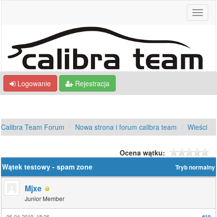
Logowanie
Rejestracja
Calibra Team Forum
Nowa strona i forum calibra team
Wieści
Ocena wątku:
Wątek testowy - spam zone
Tryb normalny
Mjxe
Junior Member
06-04-2019, 15:26
#19