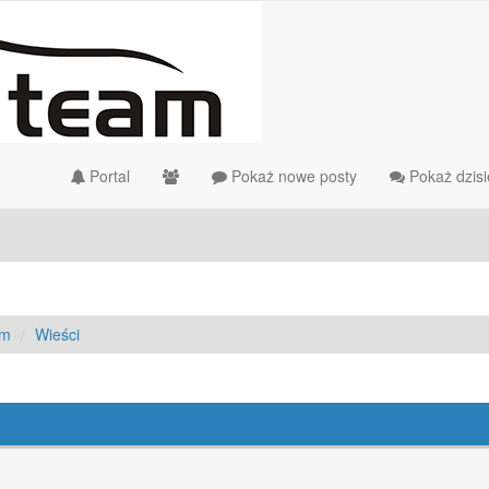
Portal
Pokaż nowe posty
Pokaż dzisi
am
Wieści