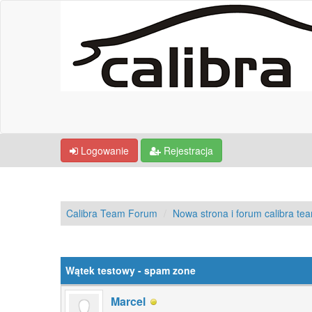
Logowanie
Rejestracja
Calibra Team Forum
Nowa strona i forum calibra te
0 głosów - średnia: 0
1
2
3
4
5
Wątek testowy - spam zone
Marcel