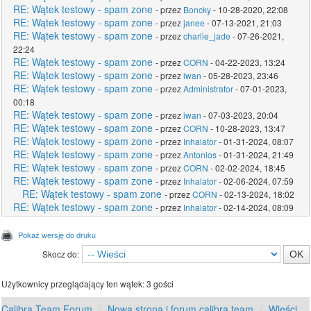
RE: Wątek testowy - spam zone
- przez
Boncky
- 10-28-2020, 22:08
RE: Wątek testowy - spam zone
- przez
janee
- 07-13-2021, 21:03
RE: Wątek testowy - spam zone
- przez
charlie_jade
- 07-26-2021,
22:24
RE: Wątek testowy - spam zone
- przez
CORN
- 04-22-2023, 13:24
RE: Wątek testowy - spam zone
- przez
iwan
- 05-28-2023, 23:46
RE: Wątek testowy - spam zone
- przez
Administrator
- 07-01-2023,
00:18
RE: Wątek testowy - spam zone
- przez
iwan
- 07-03-2023, 20:04
RE: Wątek testowy - spam zone
- przez
CORN
- 10-28-2023, 13:47
RE: Wątek testowy - spam zone
- przez
Inhalator
- 01-31-2024, 08:07
RE: Wątek testowy - spam zone
- przez
Antonios
- 01-31-2024, 21:49
RE: Wątek testowy - spam zone
- przez
CORN
- 02-02-2024, 18:45
RE: Wątek testowy - spam zone
- przez
Inhalator
- 02-06-2024, 07:59
RE: Wątek testowy - spam zone
- przez
CORN
- 02-13-2024, 18:02
RE: Wątek testowy - spam zone
- przez
Inhalator
- 02-14-2024, 08:09
Pokaż wersję do druku
Skocz do:
Użytkownicy przeglądający ten wątek: 3 gości
Calibra Team Forum
Nowa strona i forum calibra team
Wieści