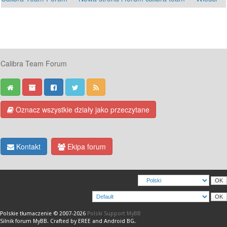
Calibra Team Forum
Oznacz wszystkie działy jako przeczytane
Kontakt
Ekipa forum
Polskie tłumaczenie © 2007-2026
Polski Support MyBB
Silnik forum
MyBB
.
Crafted by EREE
and
Android BG
.