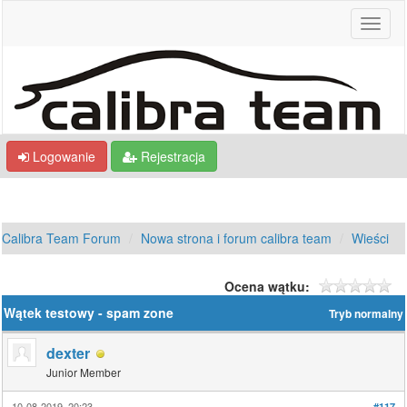
Logowanie
Rejestracja
Calibra Team Forum
Nowa strona i forum calibra team
Wieści
Ocena wątku:
Wątek testowy - spam zone
Tryb normalny
dexter
Junior Member
10-08-2019, 20:23
#117