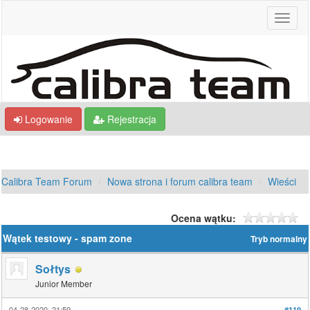
Logowanie
Rejestracja
Calibra Team Forum
Nowa strona i forum calibra team
Wieści
Ocena wątku:
Wątek testowy - spam zone
Tryb normalny
Sołtys
Junior Member
04-28-2020, 21:59
#119