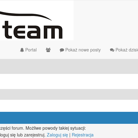
Portal
Pokaż nowe posty
Pokaż dzisi
zęści forum. Możliwe powody takiej sytuacji:
guj się lub zarejestruj.
Zaloguj się
|
Rejestracja