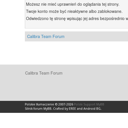
Możesz nie mieć uprawnień do oglądania tej strony.
Twoje konto może być nieaktywne albo zablokowane.
Odwiedzono tę stronę wpisując jej adres bezpośrednio 
Calibra Team Forum
Calibra Team Forum
Polskie tłumaczenie © 2007-2026
Polski Support MyBB
Silnik forum
MyBB
.
Crafted by EREE
and
Android BG
.