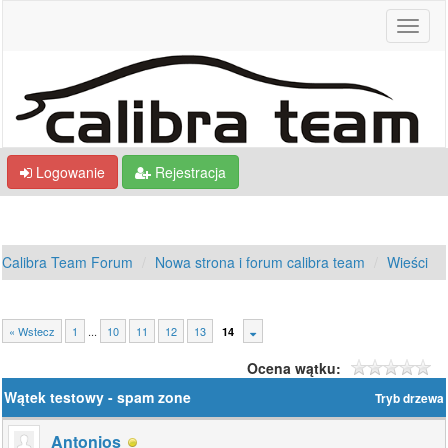
Logowanie
Rejestracja
Calibra Team Forum
Nowa strona i forum calibra team
Wieści
« Wstecz
1
...
10
11
12
13
14
Ocena wątku:
Wątek testowy - spam zone
Tryb drzewa
Antonios